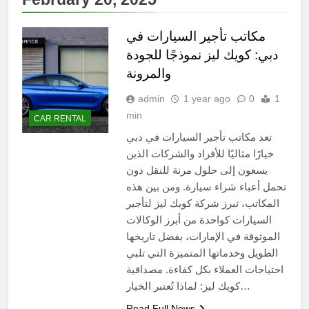
مكاتب تأجير السيارات في
دبي: كويك ليز نموذجًا للجودة
والمرونة
admin
1 year ago
0
1
min
CAR RENTAL
تعد مكاتب تأجير السيارات في دبي
خيارًا مثاليًا للأفراد والشركات الذين
يسعون إلى حلول مرنة للنقل دون
تحمل أعباء شراء سيارة. ومن بين هذه
المكاتب، تبرز شركة كويك ليز لتأجير
السيارات كواحدة من أبرز الوكالات
الموثوقة في الإمارات، بفضل تاريخها
الطويل وخدماتها المتميزة التي تلبي
احتياجات العملاء بكل كفاءة. مصداقية
كويك ليز: لماذا تُعتبر الخيار…
Read Full News